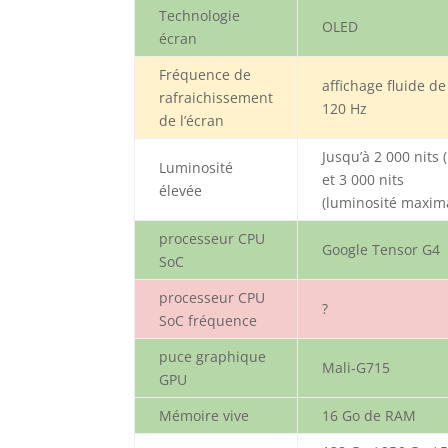
Technologie
OLED
écran
Fréquence de
affichage fluide de
rafraichissement
120 Hz
de l’écran
Jusqu’à 2 000 nits 
Luminosité
et 3 000 nits
élevée
(luminosité maxim
processeur CPU
Google Tensor G4
SoC
processeur CPU
?
SoC fréquence
puce graphique
Mali-G715
GPU
Mémoire vive
16 Go de RAM