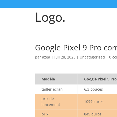
Google Pixel 9 Pro com
par
azea
|
Juil 28, 2025
|
Uncategorized
|
0 c
Modèle
Google Pixel 9 Pro
tailler écran
6,3 pouces
prix de
1099 euros
lancement
prix
849 euros