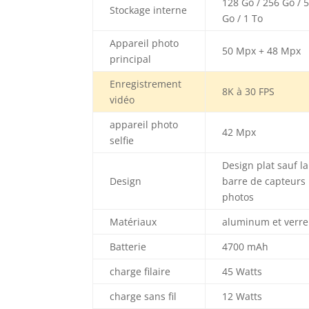
128 Go / 256 Go / 
Stockage interne
Go / 1 To
Appareil photo
50 Mpx + 48 Mpx
principal
Enregistrement
8K à 30 FPS
vidéo
appareil photo
42 Mpx
selfie
Design plat sauf la
Design
barre de capteurs
photos
Matériaux
aluminum et verre
Batterie
4700 mAh
charge filaire
45 Watts
charge sans fil
12 Watts