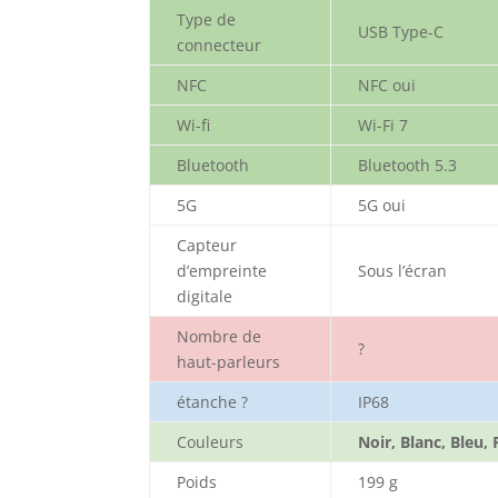
Type de
USB Type-C
connecteur
NFC
NFC oui
Wi-fi
Wi-Fi 7
Bluetooth
Bluetooth 5.3
5G
5G oui
Capteur
d’empreinte
Sous l’écran
digitale
Nombre de
?
haut-parleurs
étanche ?
IP68
Couleurs
Noir, Blanc, Bleu,
Poids
199 g