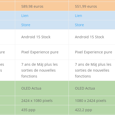
589,98 euros
551,99 euros
Lien
Lien
Store
Store
Android 15 Stock
Android 15 Stock
ure
Pixel Experience pure
Pixel Experience pure
les
7 ans de MàJ plus les
7 ans de MàJ plus les
es
sorties de nouvelles
sorties de nouvelles
fonctions
fonctions
OLED Actua
OLED Actua
2424 x 1080 pixels
1080 x 2424 pixels
435 ppp
422,2 ppp