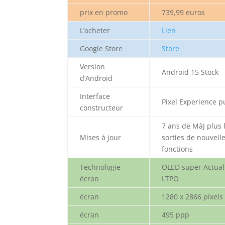
prix en promo
739,99 euros
L’acheter
Lien
Google Store
Store
Version
Android 15 Stock
d’Android
Interface
Pixel Experience p
constructeur
7 ans de MàJ plus 
Mises à jour
sorties de nouvell
fonctions
Technologie
OLED super Actual
écran
LTPO
écran
1280 x 2866 pixels
écran
495 ppp