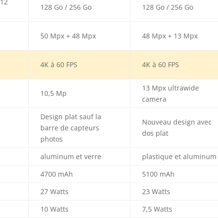
512
128 Go / 256 Go
128 Go / 256 Go
50 Mpx + 48 Mpx
48 Mpx + 13 Mpx
4K à 60 FPS
4K à 60 FPS
13 Mpx ultrawide
10,5 Mp
camera
Design plat sauf la
Nouveau design avec
barre de capteurs
dos plat
photos
aluminum et verre
plastique et aluminum
4700 mAh
5100 mAh
27 Watts
23 Watts
10 Watts
7,5 Watts