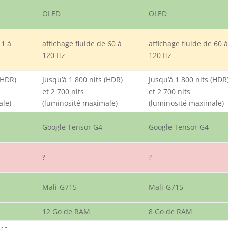
OLED
OLED
 1 à
affichage fluide de 60 à
affichage fluide de 60 
120 Hz
120 Hz
(HDR)
Jusqu’à 1 800 nits (HDR)
Jusqu’à 1 800 nits (HDR
et 2 700 nits
et 2 700 nits
ale)
(luminosité maximale)
(luminosité maximale)
Google Tensor G4
Google Tensor G4
?
?
Mali-G715
Mali-G715
12 Go de RAM
8 Go de RAM