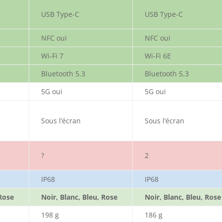
USB Type-C
USB Type-C
NFC oui
NFC oui
Wi-Fi 7
Wi-Fi 6E
Bluetooth 5.3
Bluetooth 5.3
5G oui
5G oui
Sous l’écran
Sous l’écran
?
2
IP68
IP68
 Rose
Noir, Blanc, Bleu, Rose
Noir, Blanc, Bleu, Rose
198 g
186 g